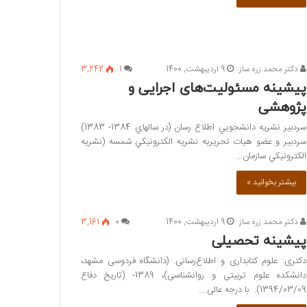
دکتر محمد زره ساز
9 اردیبهشت, 1400
1
3,242
پیشینه مسئوليت‌های اجرایی و
پژوهشی
سردبير نشريه دانشجویي اطلاع رسان (در سالهاي 1384- 1383)
سردبير و عضو هيات تحريريه نشريه الكترونيكي شمسه (نشريه
الكترونيكي سازمان…
بیشتر بخوانید »
دکتر محمد زره ساز
9 اردیبهشت, 1400
0
3,161
پیشینه تحصیلی
دکتری: علوم کتابداری و اطلاع‌رسانی‌‌. (دانشگاه فردوسی مشهد،
دانشکده علوم تربیتی و روانشناسی)، 1389- (تاريخ دفاع
1394/03/09). با درجه عالی.…