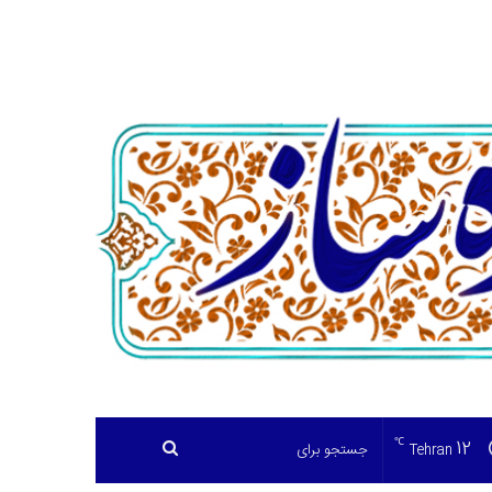
℃
12
جستجو
Tehran