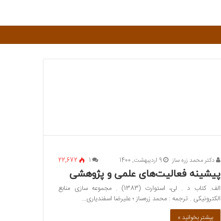
برای
دکتر محمد زره ساز
9 اردیبهشت, 1400
1
22,672
پیشینه فعالیت‌های علمی و پژوهشی
الف. کتاب د . لی، استوارت (1383) . مجموعه سازی منابع
الکترونیکی . ترجمه : محمد زره‌ساز ؛ علیرضا اسفندیاری…
بیشتر بخوانید »