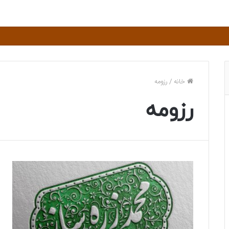
خانه
/
رزومه
رزومه