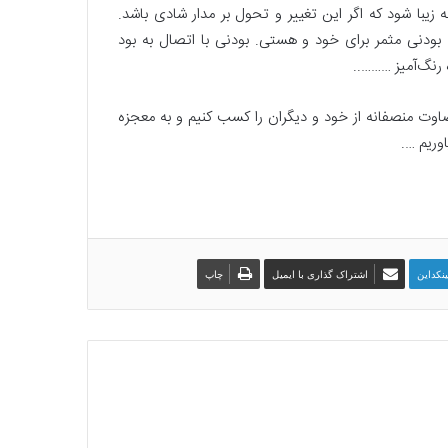
یبا شود که اگر این تغییر و تحول بر مدار شادی باشد.
ا
ودنی مثمر برای خود و هستی. بودنی با اتصال به بود
م
 رنگ‌آمیز ………..
ر
و
ت منصفانه از خود و دیگران را کسب کنیم و به معجزه
ز
وریم ….
ه
14 اسفند, 1403
م
امروزه ما بیش از هر زمان دیگری
ا
 و متخصصان علوم
نیازمند توجه به خاصیت دژنبشتی
ب
نگ
ی
کتابخانه‌ها هستیم
ش
ا
ینکداین
اشتراک گذاری با ایمیل
چاپ
ز
ه
ر
ز
م
ا
ن
د