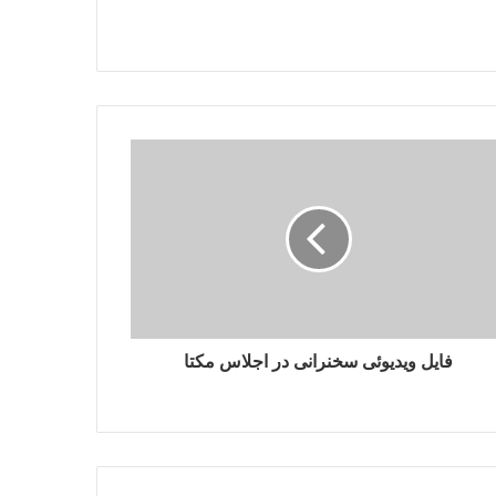
ی
گ
ر
ی
ن
ی
ا
ز
م
ن
د
ت
و
ج
ه
ب
فایل ویدیوئی سخنرانی در اجلاس مکتا
ه
خ
ا
ص
ی