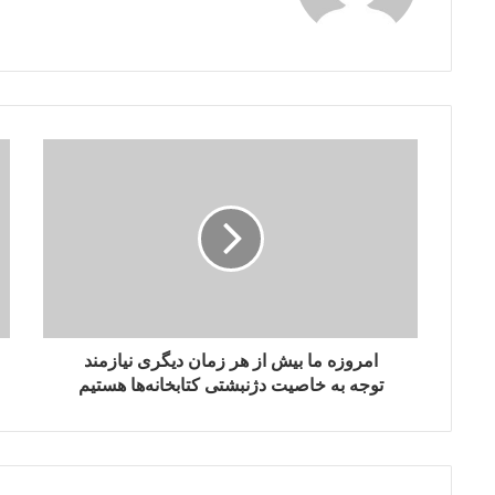
ت
خ
ص
ص
ا
ن
ع
ل
و
م
ا
ط
ل
ا
ع
ا
امروزه ما بیش از هر زمان دیگری نیازمند
ت
توجه به خاصیت دژنبشتی کتابخانه‌ها هستیم
د
ر
ب
ح