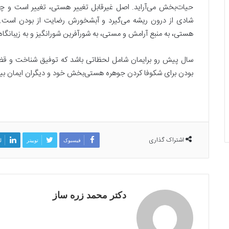
حیات‌بخش می‌آراید. اصل غیرقابل تغییر هستی، تغییر است و چه ز
ک
شادی از درون ریشه می‌گیرد و آبشخورش رضایت از بودن است. ب
ت
هستی، به منبع آرامش و مستی، به شورآفرین شورانگیز و به زیبانگاه
ا
ب
سال پیش رو برایمان شامل لحظاتی باشد که توفیق شناخت و قضاو
خ
بودن برای شکوفا کردن جوهره هستی‌بخش خود و دیگران ایمان بیا
ا
23 فروردین, 1405
ن
ابخانه‌ها و آرشیوها در شرایط
ه‌
16 تیر, 1404
رانی: از درک موقعیت تا مدیریت
کتابخانه‌ها، آرشیوها
ه
ب‌آورانه
ا
اطلاعات در بحران ج
،
آ
اشتراک گذاری
فیسبوک
توییتر
ل
ر
ش
ی
و
ه
دکتر محمد زره ساز
ا
و
م