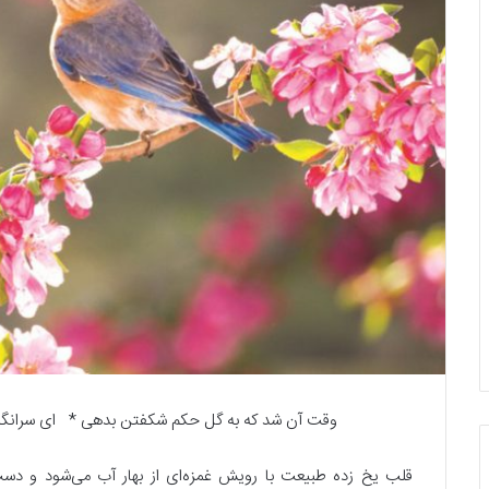
وقت آن شد که به گل حکم شکفتن بدهی * ای سرانگش
قلب یخ زده طبیعت با رویش غمزه‌ای از بهار آب می‌شود و دس