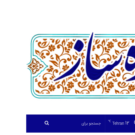
℃
12
جستجو
Tehran