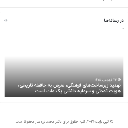
در رسانه‌ها
ت
ک
ه
ت
د
ا
ی
ب
د
خ
ز
ا
ی
ن
ر
ه‌
23 فروردین, 1405
س
ه
تهدید زیرساخت‌های فرهنگی، تعرض به حافظه تاریخی،
ک
ا
ا
هویت تمدنی و سرمایه دانشی یک ملت است
م
خ
و
ت‌
آ
ه
ر
ا
ش
ی
ی
© کپی رایت2026, کلیه حقوق برای دکتر محمد زره ساز محفوظ است.
ف
و