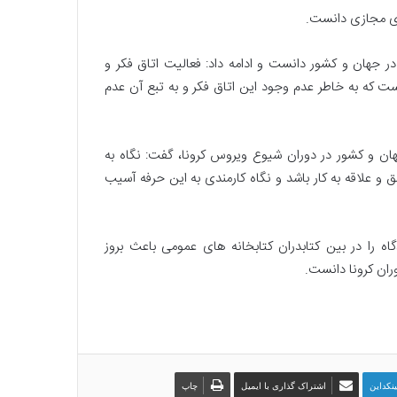
ی
ضای مجازی دانست.
ن
ی
در جهان و کشور دانست و ادامه داد: فعالیت اتاق فکر و
ا
 است که به خاطر عدم وجود این اتاق فکر و به تبع آن عدم
ز
م
ن
د
هان و کشور در دوران شیوع ویروس کرونا، گفت: نگاه به
ت
ق و علاقه به کار باشد و نگاه کارمندی به این حرفه آسیب
و
ج
ه
ب
اه را در بین کتابدران کتابخانه های عمومی باعث بروز
ه
ران کرونا دانست.
خ
ا
ص
ی
ت
د
ژ
ینکداین
اشتراک گذاری با ایمیل
چاپ