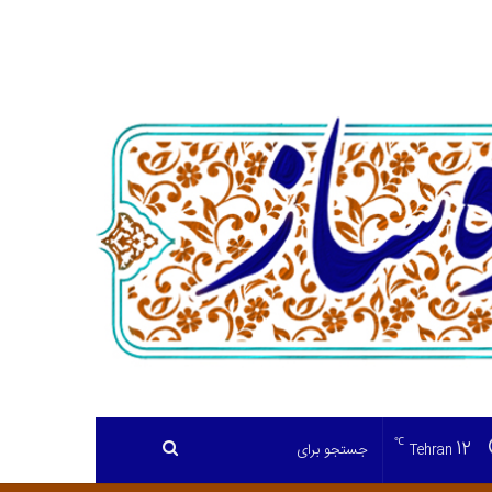
℃
12
جستجو
Tehran