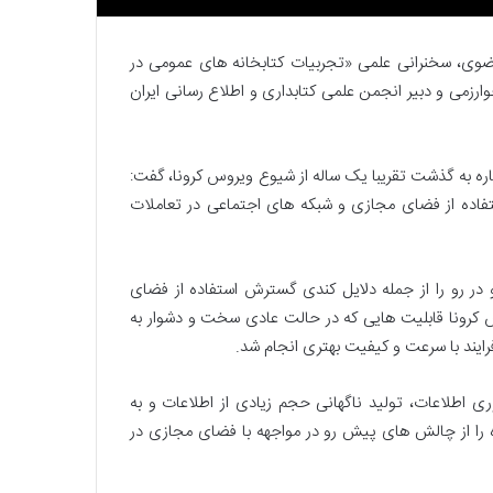
ر
و
ضوی، سخنرانی علمی «تجربیات کتابخانه های عمومی در
ز
رزمی و دبیر انجمن علمی کتابداری و اطلاع رسانی ایران
ه
14 اسفند, 1403
م
امروزه ما بیش از هر زمان دیگری
ا
 و متخصصان علوم
نیازمند توجه به خاصیت دژنبشتی
ب
شاره به گذشت تقریبا یک ساله از شیوع ویروس کرونا، گفت:
نگ
ی
کتابخانه‌ها هستیم
ستفاده از فضای مجازی و شبکه های اجتماعی در تعاملات
ش
ا
ز
ه
در رو را از جمله دلایل کندی گسترش استفاده از فضای
ر
کرونا قابلیت هایی که در حالت عادی سخت و دشوار به
ز
یند با سرعت و کیفیت بهتری انجام شد.
م
ا
ن
اطلاعات، تولید ناگهانی حجم زیادی از اطلاعات و به
د
ه را از چالش های پیش رو در مواجهه با فضای مجازی در
ی
گ
ر