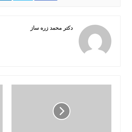
ج
ن
گ
دکتر محمد زره ساز