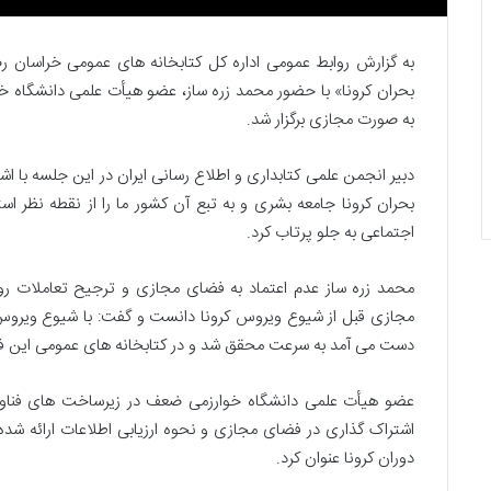
ا
ب
به گزارش روابط عمومی اداره کل کتابخانه های عمومی خراسان ر
خ
بحران کرونا» با حضور محمد زره ساز، عضو هیأت علمی دانشگاه خوا
ا
23 فروردین, 1405
ن
به صورت مجازی برگزار شد.
ابخانه‌ها و آرشیوها در شرایط
ه‌
16 تیر, 1404
رانی: از درک موقعیت تا مدیریت
کتابخانه‌ها، آرشیوها
ه
دبیر انجمن علمی کتابداری و اطلاع رسانی ایران در این جلسه با ا
ب‌آورانه
ا
اطلاعات در بحران ج
بحران کرونا جامعه بشری و به تبع آن کشور ما را از نقطه نظر ا
،
آ
اجتماعی به جلو پرتاب کرد.
ر
ش
محمد زره ساز عدم اعتماد به فضای مجازی و ترجیح تعاملات رو 
ی
مجازی قبل از شیوع ویروس کرونا دانست و گفت: با شیوع ویروس 
و
دست می آمد به سرعت محقق شد و در کتابخانه های عمومی این فرا
ه
ا
و
عضو هیأت علمی دانشگاه خوارزمی ضعف در زیرساخت های فناوری 
م
اشتراک گذاری در فضای مجازی و نحوه ارزیابی اطلاعات ارائه شد
ت
دوران کرونا عنوان کرد.
خ
ص